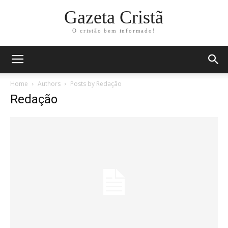
Gazeta Cristã
O cristão bem informado!
Home
Authors
Posts by Redação
Redação