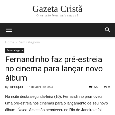
Gazeta Cristã
O cristão bem informado!
Home
Sem categoria
Sem categoria
Fernandinho faz pré-estreia
no cinema para lançar novo
álbum
By
Redação
-
14 de abril de 2023
520
0
Na noite desta segunda-feira (10), Fernandinho promoveu
uma pré-estreia nos cinemas para o lançamento de seu novo
álbum,
Único
. A sessão aconteceu no Rio de Janeiro e foi