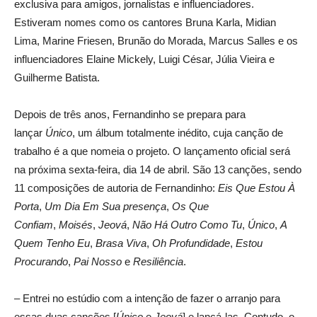
exclusiva para amigos, jornalistas e influenciadores.
Estiveram nomes como os cantores Bruna Karla, Midian
Lima, Marine Friesen, Brunão do Morada, Marcus Salles e os
influenciadores Elaine Mickely, Luigi César, Júlia Vieira e
Guilherme Batista.
Depois de três anos, Fernandinho se prepara para
lançar
Único
, um álbum totalmente inédito, cuja canção de
trabalho é a que nomeia o projeto. O lançamento oficial será
na próxima sexta-feira, dia 14 de abril. São 13 canções, sendo
11 composições de autoria de Fernandinho:
Eis Que Estou À
Porta
,
Um Dia Em Sua presença
,
Os Que
Confiam
,
Moisés
,
Jeová
,
Não Há Outro Como Tu
,
Único
,
A
Quem Tenho Eu
,
Brasa Viva
,
Oh Profundidade
,
Estou
Procurando
,
Pai Nosso
e
Resiliência
.
– Entrei no estúdio com a intenção de fazer o arranjo para
essas duas canções [
Único
e
Jeová
] e lançá-las. Contudo, o