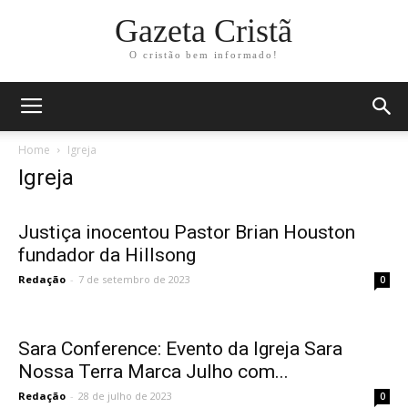
Gazeta Cristã
O cristão bem informado!
Home
Igreja
Igreja
Justiça inocentou Pastor Brian Houston
fundador da Hillsong
Redação
-
7 de setembro de 2023
0
Sara Conference: Evento da Igreja Sara
Nossa Terra Marca Julho com...
Redação
-
28 de julho de 2023
0